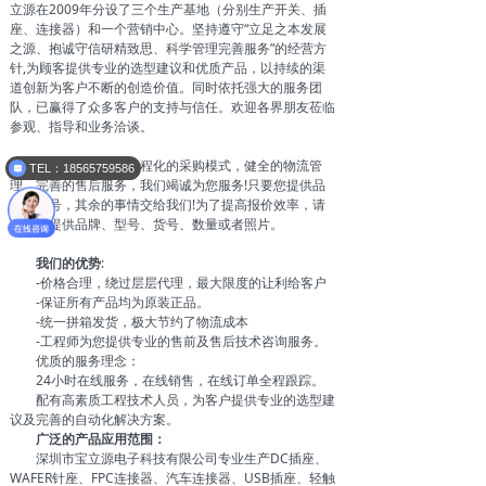
立源在2009年分设了三个生产基地（分别生产开关、插
座、连接器）和一个营销中心。坚持遵守“立足之本发展
之源、抱诚守信研精致思、科学管理完善服务”的经营方
针,为顾客提供专业的选型建议和优质产品，以持续的渠
道创新为客户不断的创造价值。同时依托强大的服务团
队，已赢得了众多客户的支持与信任。欢迎各界朋友莅临
参观、指导和业务洽谈。
以规范的管理，流程化的采购模式，健全的物流管
TEL：18565759586
理，完善的售后服务，我们竭诚为您服务!只要您提供品
牌和型号，其余的事情交给我们!为了提高报价效率，请
您务必提供品牌、型号、货号、数量或者照片。
我们的优势
:
-价格合理，绕过层层代理，最大限度的让利给客户
-保证所有产品均为原装正品。
-统一拼箱发货，极大节约了物流成本
-工程师为您提供专业的售前及售后技术咨询服务。
优质的服务理念：
24小时在线服务，在线销售，在线订单全程跟踪。
配有高素质工程技术人员，为客户提供专业的选型建
议及完善的自动化解决方案。
广泛的产品应用范围：
深圳市宝立源电子科技有限公司专业生产DC插座、
WAFER针座、FPC连接器、汽车连接器、USB插座、轻触