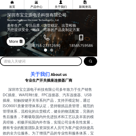
낀
뀵
넙
넖
首页
产品中心
关于我们
新闻资讯
深圳市宝立源电子科技有限公司
Shenzhen baoliyuan Electronic Technology Co., Ltd.
多年生产、专注品质、供货稳定、出货检验
为您提供安全、环保、可靠的产品及制定方案
More
뀴
0755-23312690
18565759586
끠
关于我们
About us
专业生产开关插座连接器厂商
深圳市宝立源电子科技有限公司多年致力于生产销售
DC插座、WAFER针座、FPC连接器、汽车连接器、USB
插座、轻触按键开关等系列产品，支持开模定制，通过
ISO9001质量管理体系认证，坚持狠抓品质管理，规范的
管理体系，流程化的出货模式，健全的物流配套，完善的
售后服务，不断吸取国内外先进技术和工艺以及丰富的模
具经验，积极开拓国内外市场，实现公司业务良性发展，
拥有专业的配套团队及资深技术人员可为客户提供快捷高
效的全方位服务。为了增强产品的专业性和服务体系，宝