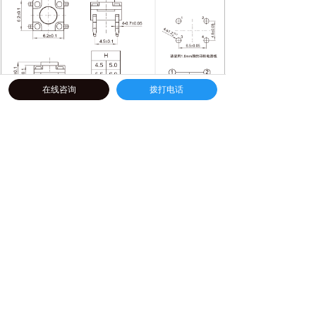
在线咨询
拨打电话
动作力
160gf；250gf
最大额定值
50mA 12V DC
接触电阻值
100mΩ max
点击拨打热线
끅
版权所有： 深圳市宝立源电子科技有限公司
Shenzhen baoliyuan Electronic Technology Co., Ltd.
E-mail:baoliyuan@szblydz.cn
FAX:0755-23312690
TEL：18565759586 18638682586
QQ：845814700 78751402