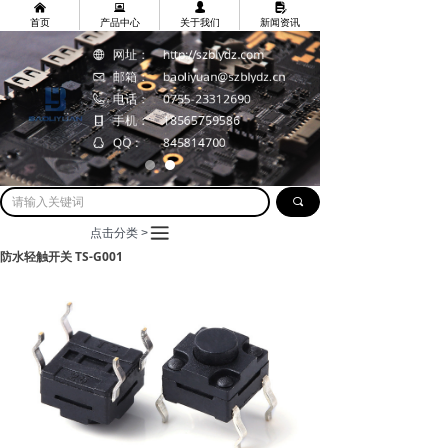
낀
뀵
넙
넖
首页
产品中心
关于我们
新闻资讯
网址：
http://szblydz.com
邮箱：
baoliyuan@szblydz.cn
电话：
0755-23312690
手机：
18565759586
QQ：
845814700
끠
끀
点击分类 >
防水轻触开关 TS-G001