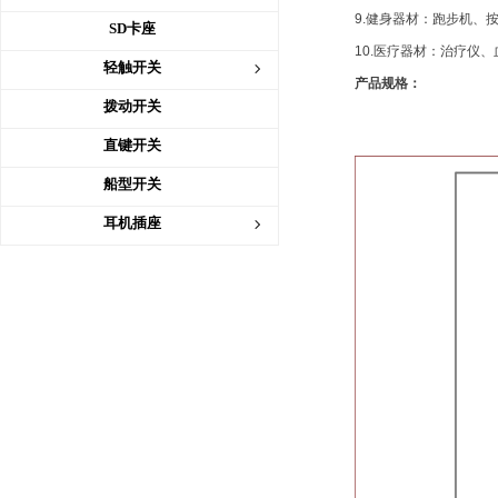
9.
健身器材：跑步机、
SD卡座
10.
医疗器材：治疗仪、
轻触开关
ꁇ
产品规格：
拨动开关
直键开关
船型开关
耳机插座
ꁇ