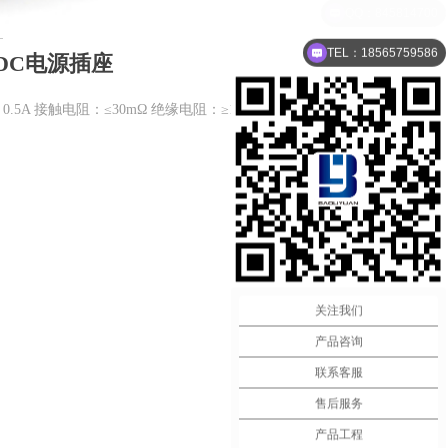
TEL：18565759586
11）DC电源插座
V 0.5A 接触电阻：≤30mΩ 绝缘电阻：≥100MΩ 插拔力：3 N～
关注我们
产品咨询
联系客服
售后服务
产品工程