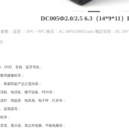
DC005Ф2.0/2.5 6.3（14*9*
温度：-30ºC ~70ºC 耐压：AC 500V(50HZ)/min 额定负荷：DC 30
0次
4
、
DVD
、音箱、蓝牙耳机；
、数码摄像机等；
门、家庭防盗产品之遥控器；
载话机、电话机、楼宇设备、
PDA
等；
微波炉、电饭煲、电风扇、电子秤，灯具等；
机、监视器等；
戏机等；
录音笔、显示器、笔记本电脑、平板电脑等；