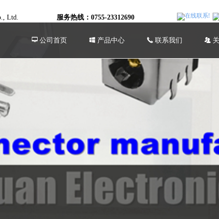
o., Ltd.
服务热线：0755-23312690
넡
公司首页
낖
产品中心
끅
联系我们
뀡