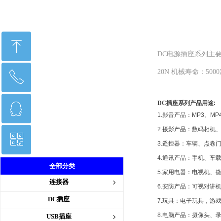
ꁸ
DC电源插座系列主要参数：
20N 机械寿命：500
ꂅ
回到顶部
DC
插座系列产品用途
:
ꁗ
18565759586
1.
影音产品：
MP3
、
MP
2.
摄影产品：数码相机
ꀥ
845814700
3.
遥控器：车辆、点卷
4.
通讯产品：手机、车
全部分类
产品册
5.
家用电器：电视机、
连接器
ꁇ
6.
安防产品：可视对讲
DC插座
7.
玩具：电子玩具，游
8.
电脑产品：摄像头、
USB插座
ꁇ