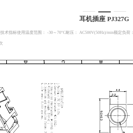
耳机插座 PJ327G
术指标使用温度范围： -30～70°C耐压： AC500V(50Hz)/min额定负荷：
0次