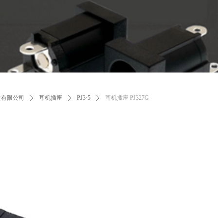
技有限公司
ꄲ
耳机插座
ꄲ
PJ3·5
ꄲ
耳机插座 PJ327G