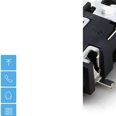
ꁸ
ꂅ
回到顶部
ꁗ
18565759586
ꀥ
845814700