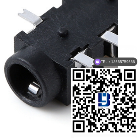
TEL：18565759586