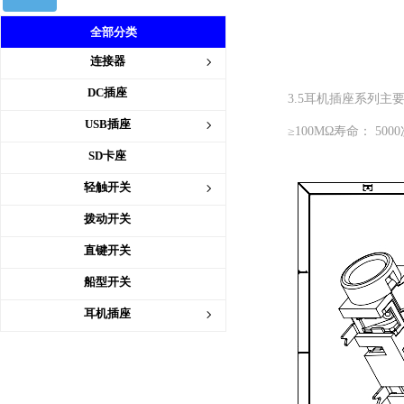
全部分类
产品册
连接器
ꁇ
DC插座
3.5耳机插座系列主要技
USB插座
ꁇ
≥100MΩ寿命： 500
SD卡座
轻触开关
ꁇ
拨动开关
直键开关
船型开关
耳机插座
ꁇ