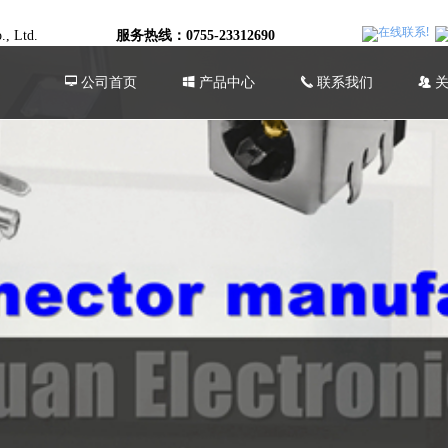
o., Ltd.
服务热线：0755-23312690
넡
公司首页
낖
产品中心
끅
联系我们
뀡